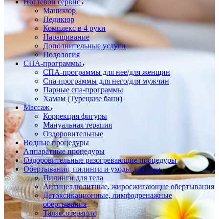
Ногтевой сервис
Маникюр
Педикюр
Комплекс в 4 руки
Наращивание
Дополнительные услуги
Подология
СПА-программы
СПА-программы для нее/для женщин
Спа-программы для него/для мужчин
Парные спа-программы
Хамам (Турецкие бани)
Массаж
Коррекция фигуры
Мануальная терапия
Оздоровительные
Водные процедуры
Аппаратные процедуры
Оздоровительные разогревающие процедуры
Обертывания, пилинги и уходы для тела
Пилинги для тела
Антицеллюлитные, жиросжигающие обертывания
Детоксикационные, лимфодренажные
обертывания
Талассотерапия