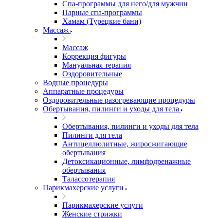
Спа-программы для него/для мужчин
Парные спа-программы
Хамам (Турецкие бани)
Массаж
Массаж
Коррекция фигуры
Мануальная терапия
Оздоровительные
Водные процедуры
Аппаратные процедуры
Оздоровительные разогревающие процедуры
Обертывания, пилинги и уходы для тела
Обертывания, пилинги и уходы для тела
Пилинги для тела
Антицеллюлитные, жиросжигающие
обертывания
Детоксикационные, лимфодренажные
обертывания
Талассотерапия
Парикмахерские услуги
Парикмахерские услуги
Женские стрижки