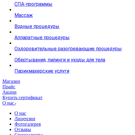
СПА-программы
Массаж
Водные процедуры
Аппаратные процедуры
Оздоровительные разогревающие процедуры
Обертывания, пилинги и уходы для тела
Парикмахерские услуги
Магазин
Прайс
Акции
Купить сертификат
О нас
О нас
Лицензии
Фотогалерея
Отзывы
Специалисты