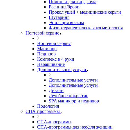
Пилинги для лица, тела
Ресницы/брови
Прокол ушей + медицинские серьги
Шугаринг
Эпиляция воском
Физиотерапевтическая косметология
Ногтевой сервис
Ногтевой сервис
Маникюр
Педикюр
Комплекс в 4 руки
Наращивание
Дополнительные услуги
Дополнительные услуги
Дополнительные услуги
Дизайн
Лечебное покрытие
SPA маникюр и педикюр
Подология
СПА-программы
СПА-программы
СПА-программы для нее/для женщин