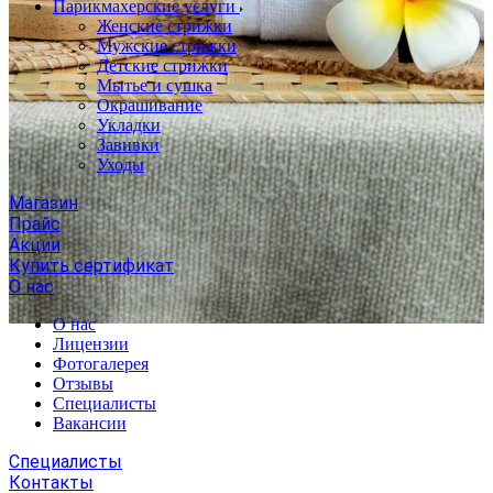
Парикмахерские услуги
Женские стрижки
Мужские стрижки
Детские стрижки
Мытье и сушка
Окрашивание
Укладки
Завивки
Уходы
Магазин
Прайс
Акции
Купить сертификат
О нас
О нас
Лицензии
Фотогалерея
Отзывы
Специалисты
Вакансии
Специалисты
Контакты