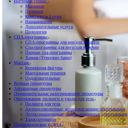
Ногтевой сервис
Маникюр
Педикюр
Комплекс в 4 руки
Наращивание
Дополнительные услуги
Подология
СПА-программы
СПА-программы для нее/для женщин
Спа-программы для него/для мужчин
Парные спа-программы
Хамам (Турецкие бани)
Массаж
Коррекция фигуры
Мануальная терапия
Оздоровительные
Водные процедуры
Аппаратные процедуры
Оздоровительные разогревающие процедуры
Обертывания, пилинги и уходы для тела
Пилинги для тела
Антицеллюлитные, жиросжигающие обертывания
Детоксикационные, лимфодренажные обертывания
Талассотерапия
Парикмахерские услуги