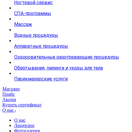
Ногтевой сервис
СПА-программы
Массаж
Водные процедуры
Аппаратные процедуры
Оздоровительные разогревающие процедуры
Обертывания, пилинги и уходы для тела
Парикмахерские услуги
Магазин
Прайс
Акции
Купить сертификат
О нас
О нас
Лицензии
Фотогалерея