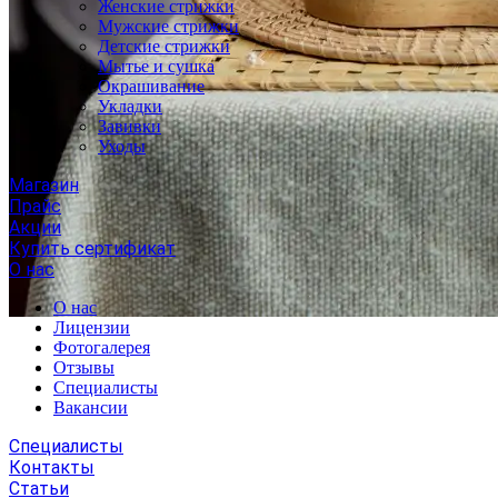
Женские стрижки
Мужские стрижки
Детские стрижки
Мытье и сушка
Окрашивание
Укладки
Завивки
Уходы
Магазин
Прайс
Акции
Купить сертификат
О нас
О нас
Лицензии
Фотогалерея
Отзывы
Специалисты
Вакансии
Специалисты
Контакты
Статьи