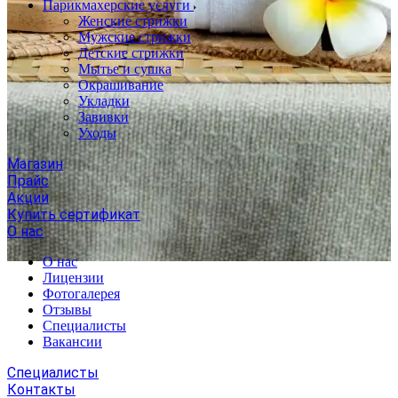
Парикмахерские услуги
Женские стрижки
Мужские стрижки
Детские стрижки
Мытье и сушка
Окрашивание
Укладки
Завивки
Уходы
Магазин
Прайс
Акции
Купить сертификат
О нас
О нас
Лицензии
Фотогалерея
Отзывы
Специалисты
Вакансии
Специалисты
Контакты