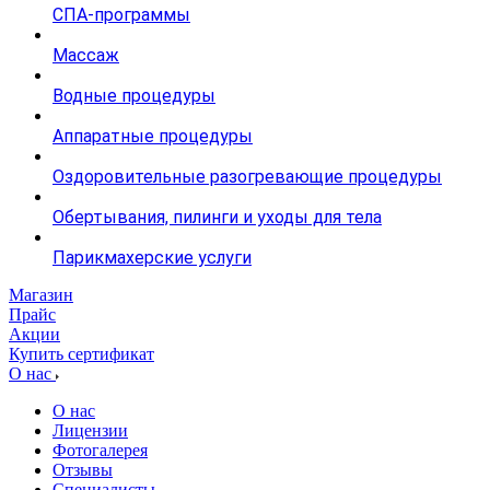
СПА-программы
Массаж
Водные процедуры
Аппаратные процедуры
Оздоровительные разогревающие процедуры
Обертывания, пилинги и уходы для тела
Парикмахерские услуги
Магазин
Прайс
Акции
Купить сертификат
О нас
О нас
Лицензии
Фотогалерея
Отзывы
Специалисты