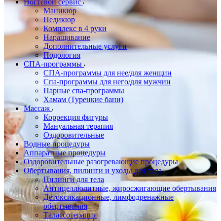
Ногтевой сервис
Маникюр
Педикюр
Комплекс в 4 руки
Наращивание
Дополнительные услуги
Подология
СПА-программы
СПА-программы для нее/для женщин
Спа-программы для него/для мужчин
Парные спа-программы
Хамам (Турецкие бани)
Массаж
Коррекция фигуры
Мануальная терапия
Оздоровительные
Водные процедуры
Аппаратные процедуры
Оздоровительные разогревающие процедуры
Обертывания, пилинги и уходы для тела
Пилинги для тела
Антицеллюлитные, жиросжигающие обертывания
Детоксикационные, лимфодренажные
обертывания
Талассотерапия