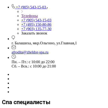
+7 (905) 543-15-03
Телефоны
+7 (905) 543-15-03
+7 (495) 150-80-86
+7 (903) 135-77-30
Заказать звонок
г. Балашиха, мкр.Ольгино, ул.Главная,1
afrodita@zheldor-spa.ru
Пн. – Пт.: с 10:00 до 22:00
Сб. – Вск.: с 10:00 до 21:00
Спа
Спа
Спа
Спа
Спа
Спа
Мануальный
Спа
Спа
Спа
Спа специалисты
специалист
специалист
специалист
специалист
специалист
специалист
терапевт
специалист
специалист
специалист