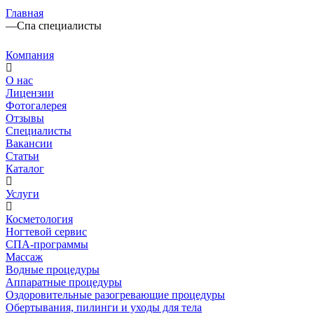
Алёна
Артём
Наталья
Эльтохи
Иван
Дмитрий
Юрий
Станислав
Алина
Смирнова
Главная
Саутина
Карев
Борозинец
Али
Мазуркевич
Болотов
Старостин
Пушкарёв
Бабич
Татьяна
—
Спа специалисты
Компания
О нас
Лицензии
Фотогалерея
Отзывы
Специалисты
Вакансии
Статьи
Каталог
Услуги
Косметология
Ногтевой сервис
СПА-программы
Массаж
Водные процедуры
Аппаратные процедуры
Оздоровительные разогревающие процедуры
Обертывания, пилинги и уходы для тела