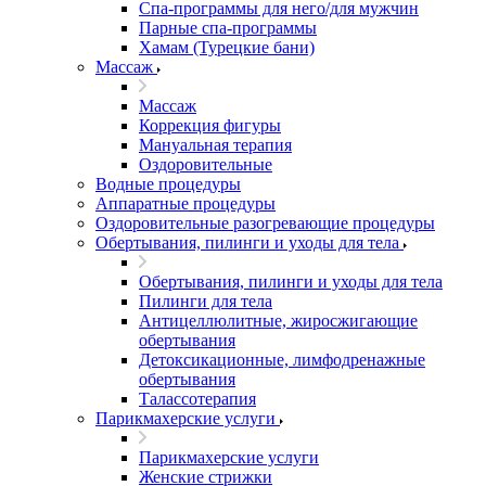
Спа-программы для него/для мужчин
Парные спа-программы
Хамам (Турецкие бани)
Массаж
Массаж
Коррекция фигуры
Мануальная терапия
Оздоровительные
Водные процедуры
Аппаратные процедуры
Оздоровительные разогревающие процедуры
Обертывания, пилинги и уходы для тела
Обертывания, пилинги и уходы для тела
Пилинги для тела
Антицеллюлитные, жиросжигающие
обертывания
Детоксикационные, лимфодренажные
обертывания
Талассотерапия
Парикмахерские услуги
Парикмахерские услуги
Женские стрижки