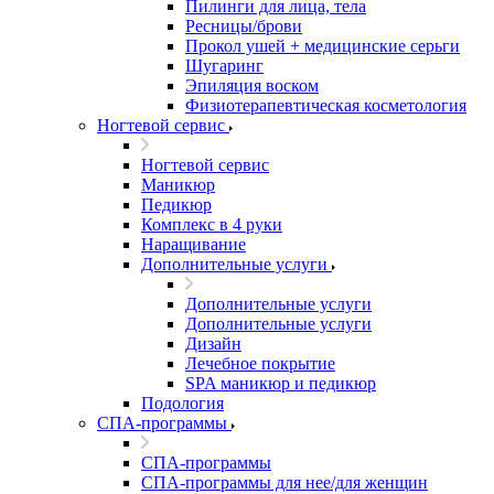
Пилинги для лица, тела
Ресницы/брови
Прокол ушей + медицинские серьги
Шугаринг
Эпиляция воском
Физиотерапевтическая косметология
Ногтевой сервис
Ногтевой сервис
Маникюр
Педикюр
Комплекс в 4 руки
Наращивание
Дополнительные услуги
Дополнительные услуги
Дополнительные услуги
Дизайн
Лечебное покрытие
SPA маникюр и педикюр
Подология
СПА-программы
СПА-программы
СПА-программы для нее/для женщин