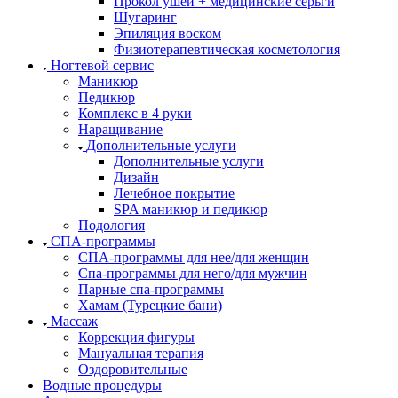
Прокол ушей + медицинские серьги
Шугаринг
Эпиляция воском
Физиотерапевтическая косметология
Ногтевой сервис
Маникюр
Педикюр
Комплекс в 4 руки
Наращивание
Дополнительные услуги
Дополнительные услуги
Дизайн
Лечебное покрытие
SPA маникюр и педикюр
Подология
СПА-программы
СПА-программы для нее/для женщин
Спа-программы для него/для мужчин
Парные спа-программы
Хамам (Турецкие бани)
Массаж
Коррекция фигуры
Мануальная терапия
Оздоровительные
Водные процедуры