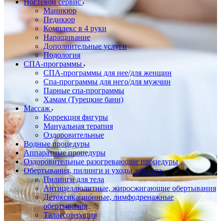
Ногтевой сервис
Маникюр
Педикюр
Комплекс в 4 руки
Наращивание
Дополнительные услуги
Подология
СПА-программы
СПА-программы для нее/для женщин
Спа-программы для него/для мужчин
Парные спа-программы
Хамам (Турецкие бани)
Массаж
Коррекция фигуры
Мануальная терапия
Оздоровительные
Водные процедуры
Аппаратные процедуры
Оздоровительные разогревающие процедуры
Обертывания, пилинги и уходы для тела
Пилинги для тела
Антицеллюлитные, жиросжигающие обертывания
Детоксикационные, лимфодренажные
обертывания
Талассотерапия