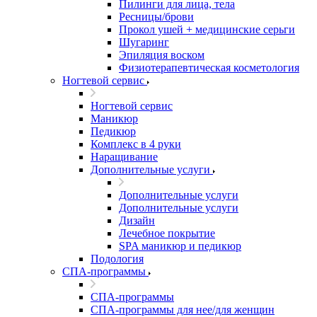
Пилинги для лица, тела
Ресницы/брови
Прокол ушей + медицинские серьги
Шугаринг
Эпиляция воском
Физиотерапевтическая косметология
Ногтевой сервис
Ногтевой сервис
Маникюр
Педикюр
Комплекс в 4 руки
Наращивание
Дополнительные услуги
Дополнительные услуги
Дополнительные услуги
Дизайн
Лечебное покрытие
SPA маникюр и педикюр
Подология
СПА-программы
СПА-программы
СПА-программы для нее/для женщин