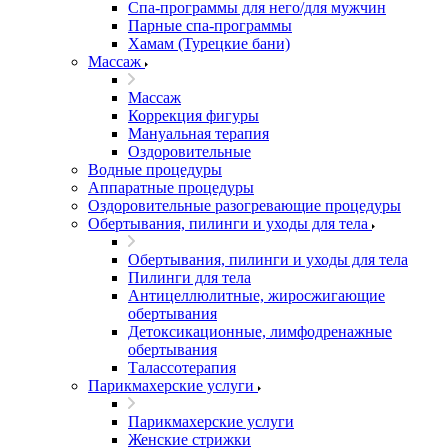
Спа-программы для него/для мужчин
Парные спа-программы
Хамам (Турецкие бани)
Массаж
Массаж
Коррекция фигуры
Мануальная терапия
Оздоровительные
Водные процедуры
Аппаратные процедуры
Оздоровительные разогревающие процедуры
Обертывания, пилинги и уходы для тела
Обертывания, пилинги и уходы для тела
Пилинги для тела
Антицеллюлитные, жиросжигающие
обертывания
Детоксикационные, лимфодренажные
обертывания
Талассотерапия
Парикмахерские услуги
Парикмахерские услуги
Женские стрижки