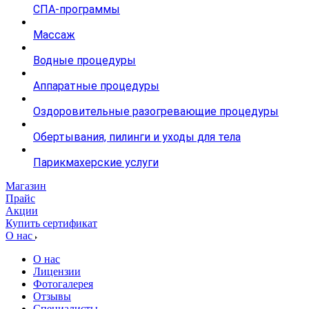
СПА-программы
Массаж
Водные процедуры
Аппаратные процедуры
Оздоровительные разогревающие процедуры
Обертывания, пилинги и уходы для тела
Парикмахерские услуги
Магазин
Прайс
Акции
Купить сертификат
О нас
О нас
Лицензии
Фотогалерея
Отзывы
Специалисты