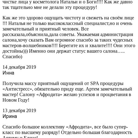
чистке лица у косметолога Натальи и о Боги!!!! Как же давно
так тщательно мне не делали эту процедуру!
Как же это здорово ощущать чистоту и свежеть на своём лице
!!! Наталья не только высококлассный специалист,но и очень
замечательный и приятный человек. Все
рассказала,объяснила,дала советы. Уважаемая администрация
салона,хочу сказать Вам огромное спасибо за таких чудесных
мастеров-волшебников!!!! Берегите их и хвалите!!!! Они этого
достойны))) Именно они держат статус вашего салона…..
Спасибо)
14 декабря 2019
Инна
Получила массу приятный ощущений от SPA процедуры
«Антистресс», обязательно приду еще. Артем замечательный
мастер! Салону «Афродита» желаю успехов и процветания в
Новом Году!
13 декабря 2019
Ирина
Спасибо большое коллективу «Афродита», все было супер-
класс по высшему разряду! Отдельно большая благодарность
Артему и Елене!