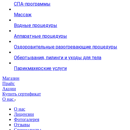
СПА-программы
Массаж
Водные процедуры
Аппаратные процедуры
Оздоровительные разогревающие процедуры
Обертывания, пилинги и уходы для тела
Парикмахерские услуги
Магазин
Прайс
Акции
Купить сертификат
О нас
О нас
Лицензии
Фотогалерея
Отзывы
Специалисты