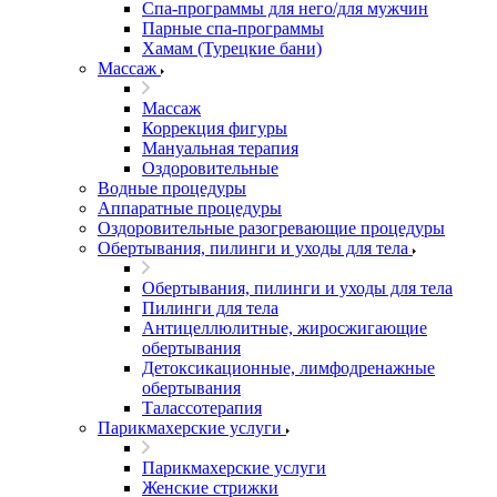
Спа-программы для него/для мужчин
Парные спа-программы
Хамам (Турецкие бани)
Массаж
Массаж
Коррекция фигуры
Мануальная терапия
Оздоровительные
Водные процедуры
Аппаратные процедуры
Оздоровительные разогревающие процедуры
Обертывания, пилинги и уходы для тела
Обертывания, пилинги и уходы для тела
Пилинги для тела
Антицеллюлитные, жиросжигающие
обертывания
Детоксикационные, лимфодренажные
обертывания
Талассотерапия
Парикмахерские услуги
Парикмахерские услуги
Женские стрижки