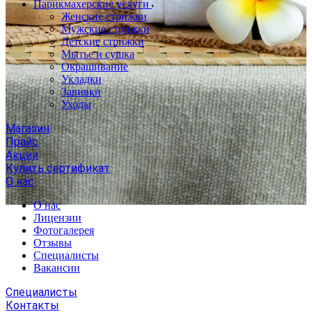
Парикмахерские услуги
Женские стрижки
Мужские стрижки
Детские стрижки
Мытье и сушка
Окрашивание
Укладки
Завивки
Уходы
Магазин
Прайс
Акции
Купить сертификат
О нас
О нас
Лицензии
Фотогалерея
Отзывы
Специалисты
Вакансии
Специалисты
Контакты