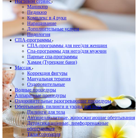
Ногтевой сервис
Маникюр
Педикюр
Комплекс в 4 руки
Наращивание
Дополнительные услуги
Подология
СПА-программы
СПА-программы для нее/для женщин
Спа-программы для него/для мужчин
Парные спа-программы
Хамам (Турецкие бани)
Массаж
Коррекция фигуры
Мануальная терапия
Оздоровительные
Водные процедуры
Аппаратные процедуры
Оздоровительные разогревающие процедуры
Обертывания, пилинги и уходы для тела
Пилинги для тела
Антицеллюлитные, жиросжигающие обертывания
Детоксикационные, лимфодренажные
обертывания
Талассотерапия