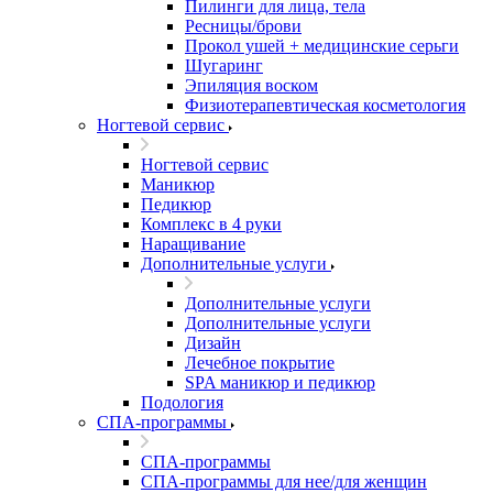
Пилинги для лица, тела
Ресницы/брови
Прокол ушей + медицинские серьги
Шугаринг
Эпиляция воском
Физиотерапевтическая косметология
Ногтевой сервис
Ногтевой сервис
Маникюр
Педикюр
Комплекс в 4 руки
Наращивание
Дополнительные услуги
Дополнительные услуги
Дополнительные услуги
Дизайн
Лечебное покрытие
SPA маникюр и педикюр
Подология
СПА-программы
СПА-программы
СПА-программы для нее/для женщин