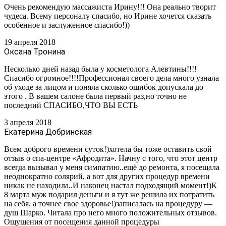
Очень рекомендую массажиста Ирину!!! Она реально творит
чудеса. Всему персоналу спасибо, но Ирине хочется сказать
особенное и заслуженное спасибо!))
19 апреля 2018
Оксана Тронина
Несколько дней назад была у косметолога Алевтины!!!!
Спасибо огромное!!!!Профессионал своего дела
много узнала
об уходе за лицом и поняла сколько ошибок допускала до
этого .
В вашем салоне была первый раз,но точно не
последний СПАСИБО,ЧТО ВЫ ЕСТЬ
3 апреля 2018
Екатерина Добринская
Всем доброго времени суток!)хотела бы тоже оставить свой
отзыв о спа-центре «Афродита». Начну с того, что этот центр
всегда вызывал у меня симпатию..ещё до ремонта, я посещала
неоднократно солярий, а вот для других процедур времени
никак не находила..И наконец настал подходящий момент!)К
8 марта муж подарил деньги и я тут же решила их потратить
на себя, а точнее свое здоровье!)записалась на процедуру —
душ Шарко. Читала про него много положительных отзывов.
Ощущения от посещения данной процедуры