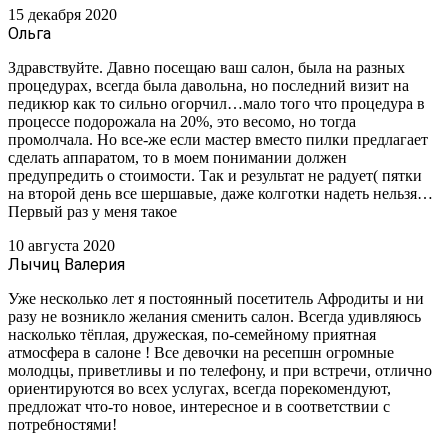
15 декабря 2020
Ольга
Здравствуйте. Давно посещаю ваш салон, была на разных
процедурах, всегда была давольна, но последний визит на
педикюр как то сильно огорчил…мало того что процедура в
процессе подорожала на 20%, это весомо, но тогда
промолчала. Но все-же если мастер вместо пилки предлагает
сделать аппаратом, то в моем понимании должен
предупредить о стоимости. Так и результат не радует( пятки
на второй день все шершавые, даже колготки надеть нельзя…
Первый раз у меня такое
10 августа 2020
Лычиц Валерия
Уже несколько лет я постоянный посетитель Афродиты и ни
разу не возникло желания сменить салон. Всегда удивляюсь
насколько тёплая, дружеская, по-семейному приятная
атмосфера в салоне ! Все девочки на ресепшн огромные
молодцы, приветливы и по телефону, и при встречи, отлично
ориентируются во всех услугах, всегда порекомендуют,
предложат что-то новое, интересное и в соответствии с
потребностями!