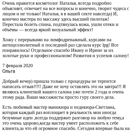
Очень нравится косметолог Наталья, всегда подробно
объясняет, отвечает на все вопросы и конечно, творит чудеса с
лицом и не только! Наталья, я в вашей секте навсегда) И,
конечно мастера по массажу здесь высший пилотаж!
Перестала болеть спина, подтянулась кожа, ушли отеки и
объёмы — всегда яркий визуальный эффект!
Хожу с перерывами на лимфодренажный, курсами на
антицеллюлитный и последний раз сделала курс lpg! Все
понравилось! Отдельное спасибо Ивану и Ирине за их
золотые руки и профессионализм! Развития и успехов салону!
7 февраля 2020
Ольга
Добрый вечер) пришла только с процедуры не терпится
написать отзыв!!!!! Даже не хочу оставлять это на завтра!!! Я
являюсь клиенткой вашего салона уже почти 2 года и очень
этому рада. Ваши массажисты просто гуру своего дела.
Есть любимый мастер маникюра и педикюра-Светлана,
которая каждый раз воплощает в реальность мои иногда
безумные идеи ,всегда поддержит разговор на любую тему,а
это очень здорово,когда мастер умеет расположить к себе
клиента,за что ей огромное спасибо. Сегодня впервые была на