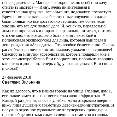
непередаваемые…Мастера все хорошие, но особенно хочу
отметить мастера — Инну, очень внимательная и
ответственная девушка, все объяснит, подскажет, посоветует..
Временами я испытывала болезненные ощущения и даже
были синяки, но все достаточно терпимо, тем более, если
знаешь, что все для пользы дела. Я, конечно, параллельно
дома тренировалась и старалась правильно питаться, потому
что считаю, что все должно быть в комплексе!Ещё я
попробовала экспресс-уход для лица, который выиграла в
день рождения «Афродиты». Это вообще божественно. Очень
расслабляет ..и личико потом гладкое, ухоженное и сияющее!
Спасибо за минутки удовольствия, которые подарили мне в
этом спа-центре!Желаю Вам процветания, побольше хороших
клиентов и ,конечно, теперь я буду возвращаться к Вам снова
и снова!)
27 февраля 2018
Светлана Вильнина
Как же здорово, что в нашем городе на улице Главная, дом 1,
есть такое замечательное место, спа-салон «Афродита» !!!
Каждый раз расплываюсь в улыбке, когда открываю двери и
вижу лица душевных грамотных девочек-администраторов. Я
получаю огромное удовольствие от суперских процедур и
просто общения с классными специалистами этого салона.