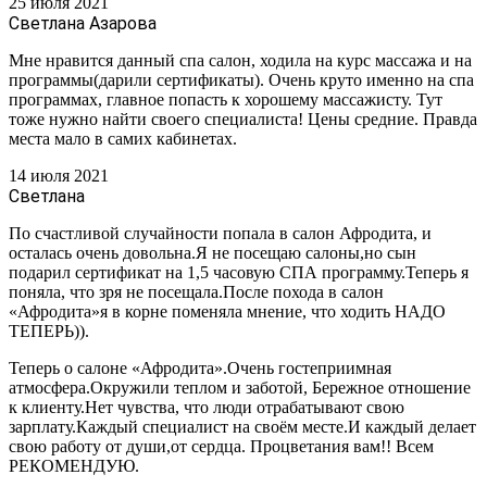
25 июля 2021
Светлана Азарова
Мне нравится данный спа салон, ходила на курс массажа и на
программы(дарили сертификаты). Очень круто именно на спа
программах, главное попасть к хорошему массажисту. Тут
тоже нужно найти своего специалиста! Цены средние. Правда
места мало в самих кабинетах.
14 июля 2021
Светлана
По счастливой случайности попала в салон Афродита, и
осталась очень довольна.Я не посещаю салоны,но сын
подарил сертификат на 1,5 часовую СПА программу.Теперь я
поняла, что зря не посещала.После похода в салон
«Афродита»я в корне поменяла мнение, что ходить НАДО
ТЕПЕРЬ)).
Теперь о салоне «Афродита».Очень гостеприимная
атмосфера.Окружили теплом и заботой, Бережное отношение
к клиенту.Нет чувства, что люди отрабатывают свою
зарплату.Каждый специалист на своём месте.И каждый делает
свою работу от души,от сердца. Процветания вам!! Всем
РЕКОМЕНДУЮ.