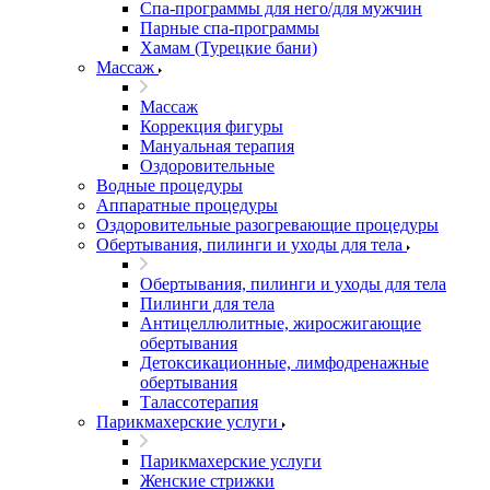
Спа-программы для него/для мужчин
Парные спа-программы
Хамам (Турецкие бани)
Массаж
Массаж
Коррекция фигуры
Мануальная терапия
Оздоровительные
Водные процедуры
Аппаратные процедуры
Оздоровительные разогревающие процедуры
Обертывания, пилинги и уходы для тела
Обертывания, пилинги и уходы для тела
Пилинги для тела
Антицеллюлитные, жиросжигающие
обертывания
Детоксикационные, лимфодренажные
обертывания
Талассотерапия
Парикмахерские услуги
Парикмахерские услуги
Женские стрижки