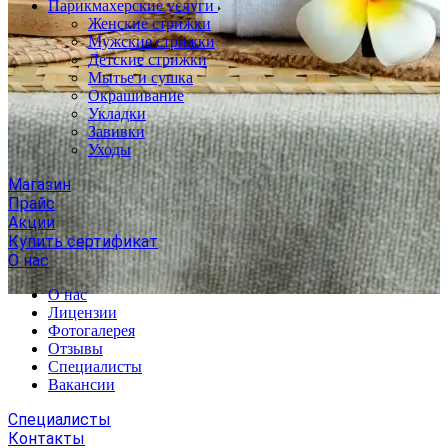
Парикмахерские услуги
Женские стрижки
Мужские стрижки
Детские стрижки
Мытье и сушка
Окрашивание
Укладки
Завивки
Уходы
Магазин
Прайс
Акции
Купить сертификат
О нас
О нас
Лицензии
Фотогалерея
Отзывы
Специалисты
Вакансии
Специалисты
Контакты