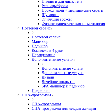
Пилинги для лица, тела
Ресницы/брови
Прокол ушей + медицинские серьги
Шугаринг
Эпиляция воском
Физиотерапевтическая косметология
Ногтевой сервис
Ногтевой сервис
Маникюр
Педикюр
Комплекс в 4 руки
Наращивание
Дополнительные услуги
Дополнительные услуги
Дополнительные услуги
Дизайн
Лечебное покрытие
SPA маникюр и педикюр
Подология
СПА-программы
СПА-программы
СПА-программы для нее/для женщин