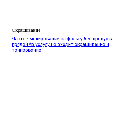
Окрашивание
Частое мелирование на фольгу без пропуска
прядей *в услугу не входит окрашивание и
тонирование