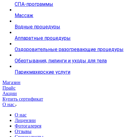
СПА-программы
Массаж
Водные процедуры
Аппаратные процедуры
Оздоровительные разогревающие процедуры
Обертывания, пилинги и уходы для тела
Парикмахерские услуги
Магазин
Прайс
Акции
Купить сертификат
О нас
О нас
Лицензии
Фотогалерея
Отзывы
Специалисты