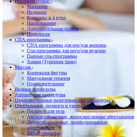
Ногтевой сервис
Маникюр
Педикюр
Комплекс в 4 руки
Наращивание
Дополнительные услуги
Подология
СПА-программы
СПА-программы для нее/для женщин
Спа-программы для него/для мужчин
Парные спа-программы
Хамам (Турецкие бани)
Массаж
Коррекция фигуры
Мануальная терапия
Оздоровительные
Водные процедуры
Аппаратные процедуры
Оздоровительные разогревающие процедуры
Обертывания, пилинги и уходы для тела
Пилинги для тела
Антицеллюлитные, жиросжигающие обертывания
Детоксикационные, лимфодренажные
обертывания
Талассотерапия