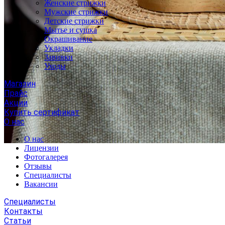
Женские стрижки
Мужские стрижки
Детские стрижки
Мытье и сушка
Окрашивание
Укладки
Завивки
Уходы
Магазин
Прайс
Акции
Купить сертификат
О нас
О нас
Лицензии
Фотогалерея
Отзывы
Специалисты
Вакансии
Специалисты
Контакты
Статьи