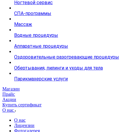
Ногтевой сервис
СПА-программы
Массаж
Водные процедуры
Аппаратные процедуры
Оздоровительные разогревающие процедуры
Обертывания, пилинги и уходы для тела
Парикмахерские услуги
Магазин
Прайс
Акции
Купить сертификат
О нас
О нас
Лицензии
Фотогалерея