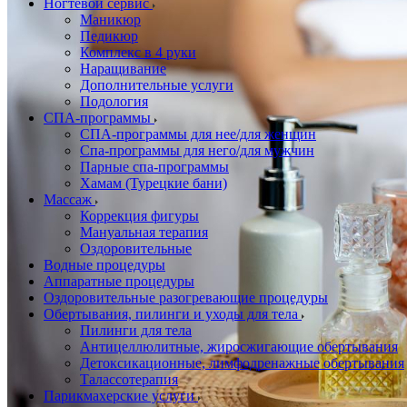
Ногтевой сервис
Маникюр
Педикюр
Комплекс в 4 руки
Наращивание
Дополнительные услуги
Подология
СПА-программы
СПА-программы для нее/для женщин
Спа-программы для него/для мужчин
Парные спа-программы
Хамам (Турецкие бани)
Массаж
Коррекция фигуры
Мануальная терапия
Оздоровительные
Водные процедуры
Аппаратные процедуры
Оздоровительные разогревающие процедуры
Обертывания, пилинги и уходы для тела
Пилинги для тела
Антицеллюлитные, жиросжигающие обертывания
Детоксикационные, лимфодренажные обертывания
Талассотерапия
Парикмахерские услуги