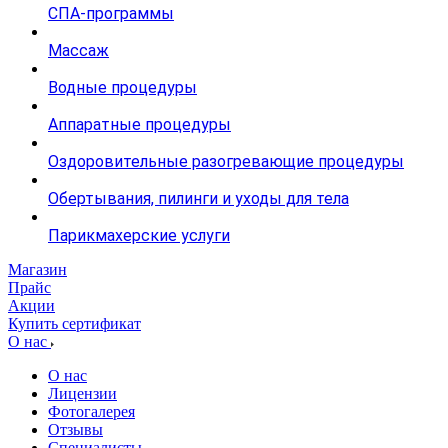
СПА-программы
Массаж
Водные процедуры
Аппаратные процедуры
Оздоровительные разогревающие процедуры
Обертывания, пилинги и уходы для тела
Парикмахерские услуги
Магазин
Прайс
Акции
Купить сертификат
О нас
О нас
Лицензии
Фотогалерея
Отзывы
Специалисты