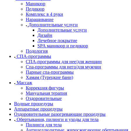
Маникюр
Педикюр
Комплекс в 4 руки
Наращивание
Дополнительные услуги
Дополнительные услуги
Дизайн
Лечебное покрытие
SPA маникюр и педикюр
Подология
СПА-программы
СПА-программы для нее/для женщин
Спа-программы для него/для мужчин
Парные спа-программы
Хамам (Турецкие бани)
Массаж
Коррекция фигуры
Мануальная терапия
Оздоровительные
Водные процедуры
Аппаратные процедуры
Оздоровительные разогревающие процедуры
Обертывания, пилинги и уходы для тела
Пилинги для тела
Антицеллюлитные, жиросжигающие обертывания