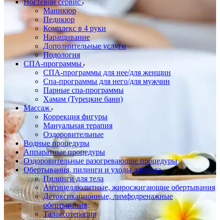
Ногтевой сервис
Маникюр
Педикюр
Комплекс в 4 руки
Наращивание
Дополнительные услуги
Подология
СПА-программы
СПА-программы для нее/для женщин
Спа-программы для него/для мужчин
Парные спа-программы
Хамам (Турецкие бани)
Массаж
Коррекция фигуры
Мануальная терапия
Оздоровительные
Водные процедуры
Аппаратные процедуры
Оздоровительные разогревающие процедуры
Обертывания, пилинги и уходы для тела
Пилинги для тела
Антицеллюлитные, жиросжигающие обертывания
Детоксикационные, лимфодренажные
обертывания
Талассотерапия