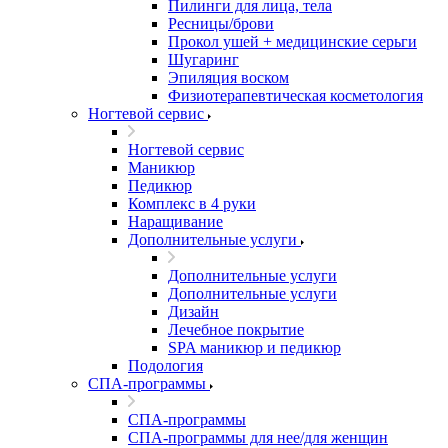
Пилинги для лица, тела
Ресницы/брови
Прокол ушей + медицинские серьги
Шугаринг
Эпиляция воском
Физиотерапевтическая косметология
Ногтевой сервис
Ногтевой сервис
Маникюр
Педикюр
Комплекс в 4 руки
Наращивание
Дополнительные услуги
Дополнительные услуги
Дополнительные услуги
Дизайн
Лечебное покрытие
SPA маникюр и педикюр
Подология
СПА-программы
СПА-программы
СПА-программы для нее/для женщин