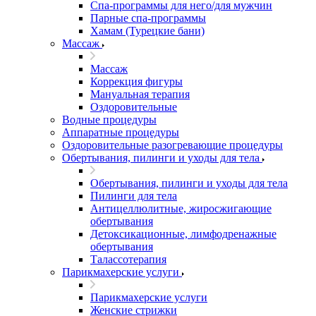
Спа-программы для него/для мужчин
Парные спа-программы
Хамам (Турецкие бани)
Массаж
Массаж
Коррекция фигуры
Мануальная терапия
Оздоровительные
Водные процедуры
Аппаратные процедуры
Оздоровительные разогревающие процедуры
Обертывания, пилинги и уходы для тела
Обертывания, пилинги и уходы для тела
Пилинги для тела
Антицеллюлитные, жиросжигающие
обертывания
Детоксикационные, лимфодренажные
обертывания
Талассотерапия
Парикмахерские услуги
Парикмахерские услуги
Женские стрижки