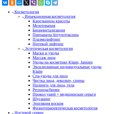
Косметология
Инъекционная косметология
Капельницы красоты
Мезотерапия
Биоревитализация
Препараты ботулотоксина
Плазмолифтинг
Нитевой лифтинг
Эстетическая косметология
Маски и уходы
Массаж лица
Уходы на косметике Klapp, Janssen
Эксклюзивные индивидуальные уходы
Klapp
Спа-уходы для лица
Чистка лица, декольте, спины
Пилинги для лица, тела
Ресницы/брови
Прокол ушей + медицинские серьги
Шугаринг
Эпиляция воском
Физиотерапевтическая косметология
Ногтевой сервис