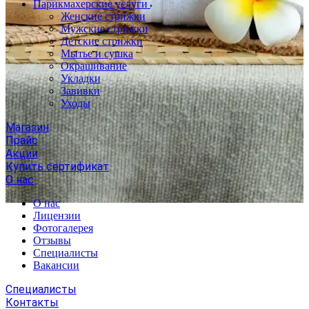
Парикмахерские услуги
Женские стрижки
Мужские стрижки
Детские стрижки
Мытье и сушка
Окрашивание
Укладки
Завивки
Уходы
Магазин
Прайс
Акции
Купить сертификат
О нас
О нас
Лицензии
Фотогалерея
Отзывы
Специалисты
Вакансии
Специалисты
Контакты