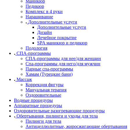
Маникюр
Педикюр
Комплекс в 4 руки
Наращивание
Дополнительные услуги
Дополнительные услуги
Дизайн
Лечебное покрытие
SPA маникюр и педикюр
Подология
СПА-программы
СПА-программы для нее/для женщин
Спа-программы для него/для мужчин
Парные спа-программы
Хамам (Турецкие бани)
Массаж
Коррекция фигуры
Мануальная терапия
Оздоровительные
Водные процедуры
Аппаратные процедуры
Оздоровительные разогревающие процедуры
Обертывания, пилинги и уходы для тела
Пилинги для тела
Антицеллюлитные, жиросжигающие обертывания