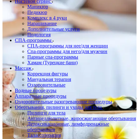
Ногтевой сервис
Маникюр
Педикюр
Комплекс в 4 руки
Наращивание
Дополнительные услуги
Подология
СПА-программы
СПА-программы для нее/для женщин
Спа-программы для него/для мужчин
Парные спа-программы
Хамам (Турецкие бани)
Массаж
Коррекция фигуры
Мануальная терапия
Оздоровительные
Водные процедуры
Аппаратные процедуры
Оздоровительные разогревающие процедуры
Обертывания, пилинги и уходы для тела
Пилинги для тела
Антицеллюлитные, жиросжигающие обертывания
Детоксикационные, лимфодренажные
обертывания
Талассотерапия