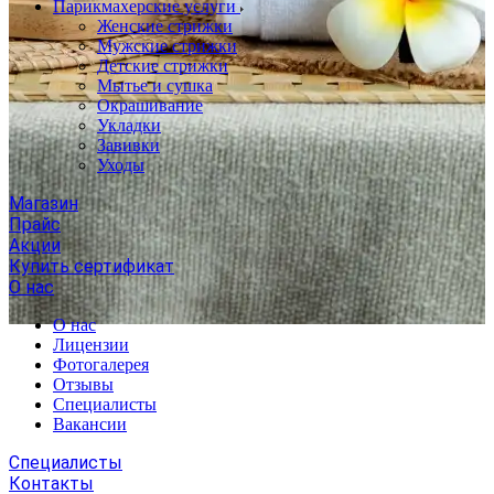
Парикмахерские услуги
Женские стрижки
Мужские стрижки
Детские стрижки
Мытье и сушка
Окрашивание
Укладки
Завивки
Уходы
Магазин
Прайс
Акции
Купить сертификат
О нас
О нас
Лицензии
Фотогалерея
Отзывы
Специалисты
Вакансии
Специалисты
Контакты