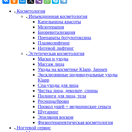
Косметология
Инъекционная косметология
Капельницы красоты
Мезотерапия
Биоревитализация
Препараты ботулотоксина
Плазмолифтинг
Нитевой лифтинг
Эстетическая косметология
Маски и уходы
Массаж лица
Уходы на косметике Klapp, Janssen
Эксклюзивные индивидуальные уходы
Klapp
Спа-уходы для лица
Чистка лица, декольте, спины
Пилинги для лица, тела
Ресницы/брови
Прокол ушей + медицинские серьги
Шугаринг
Эпиляция воском
Физиотерапевтическая косметология
Ногтевой сервис