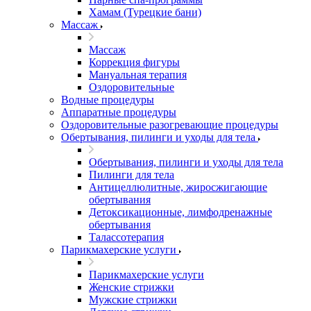
Хамам (Турецкие бани)
Массаж
Массаж
Коррекция фигуры
Мануальная терапия
Оздоровительные
Водные процедуры
Аппаратные процедуры
Оздоровительные разогревающие процедуры
Обертывания, пилинги и уходы для тела
Обертывания, пилинги и уходы для тела
Пилинги для тела
Антицеллюлитные, жиросжигающие
обертывания
Детоксикационные, лимфодренажные
обертывания
Талассотерапия
Парикмахерские услуги
Парикмахерские услуги
Женские стрижки
Мужские стрижки