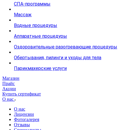
СПА-программы
Массаж
Водные процедуры
Аппаратные процедуры
Оздоровительные разогревающие процедуры
Обертывания, пилинги и уходы для тела
Парикмахерские услуги
Магазин
Прайс
Акции
Купить сертификат
О нас
О нас
Лицензии
Фотогалерея
Отзывы
Специалисты