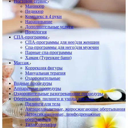
Ногтевой сервис
Маникюр
Педикюр
Комплекс в 4 руки
Наращивание
Дополнительные услуги
Подология
СПА-программы
СПА-программы для нее/для женщин
Спа-программы для него/для мужчин
Парные спа-программы
Хамам (Турецкие бани)
Массаж
Коррекция фигуры
Мануальная терапия
Оздоровительные
Водные процедуры
Аппаратные процедуры
Оздоровительные разогревающие процедуры
Обертывания, пилинги и уходы для тела
Пилинги для тела
Антицеллюлитные, жиросжигающие обертывания
Детоксикационные, лимфодренажные
обертывания
Талассотерапия