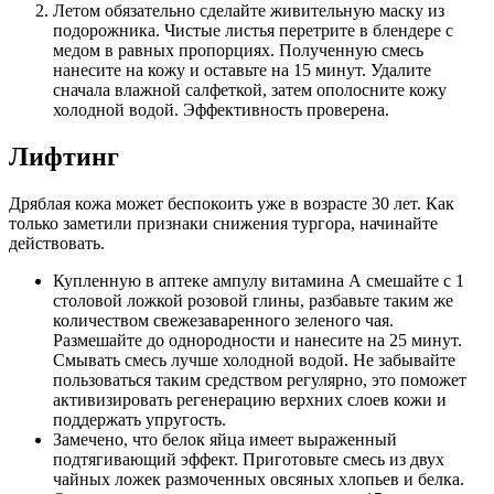
Летом обязательно сделайте живительную маску из
подорожника. Чистые листья перетрите в блендере с
медом в равных пропорциях. Полученную смесь
нанесите на кожу и оставьте на 15 минут. Удалите
сначала влажной салфеткой, затем ополосните кожу
холодной водой. Эффективность проверена.
Лифтинг
Дряблая кожа может беспокоить уже в возрасте 30 лет. Как
только заметили признаки снижения тургора, начинайте
действовать.
Купленную в аптеке ампулу витамина А смешайте с 1
столовой ложкой розовой глины, разбавьте таким же
количеством свежезаваренного зеленого чая.
Размешайте до однородности и нанесите на 25 минут.
Смывать смесь лучше холодной водой. Не забывайте
пользоваться таким средством регулярно, это поможет
активизировать регенерацию верхних слоев кожи и
поддержать упругость.
Замечено, что белок яйца имеет выраженный
подтягивающий эффект. Приготовьте смесь из двух
чайных ложек размоченных овсяных хлопьев и белка.