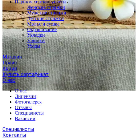
Парикмахерские услуги
Женские стрижки
Мужские стрижки
Детские стрижки
Мытье и сушка
Окрашивание
Укладки
Завивки
Уходы
Магазин
Прайс
Акции
Купить сертификат
О нас
О нас
Лицензии
Фотогалерея
Отзывы
Специалисты
Вакансии
Специалисты
Контакты