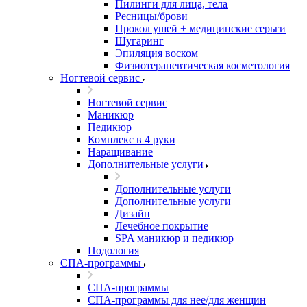
Пилинги для лица, тела
Ресницы/брови
Прокол ушей + медицинские серьги
Шугаринг
Эпиляция воском
Физиотерапевтическая косметология
Ногтевой сервис
Ногтевой сервис
Маникюр
Педикюр
Комплекс в 4 руки
Наращивание
Дополнительные услуги
Дополнительные услуги
Дополнительные услуги
Дизайн
Лечебное покрытие
SPA маникюр и педикюр
Подология
СПА-программы
СПА-программы
СПА-программы для нее/для женщин