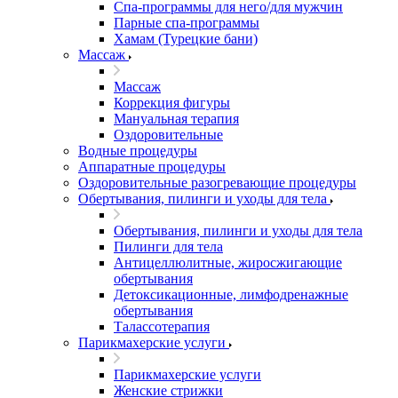
Спа-программы для него/для мужчин
Парные спа-программы
Хамам (Турецкие бани)
Массаж
Массаж
Коррекция фигуры
Мануальная терапия
Оздоровительные
Водные процедуры
Аппаратные процедуры
Оздоровительные разогревающие процедуры
Обертывания, пилинги и уходы для тела
Обертывания, пилинги и уходы для тела
Пилинги для тела
Антицеллюлитные, жиросжигающие
обертывания
Детоксикационные, лимфодренажные
обертывания
Талассотерапия
Парикмахерские услуги
Парикмахерские услуги
Женские стрижки