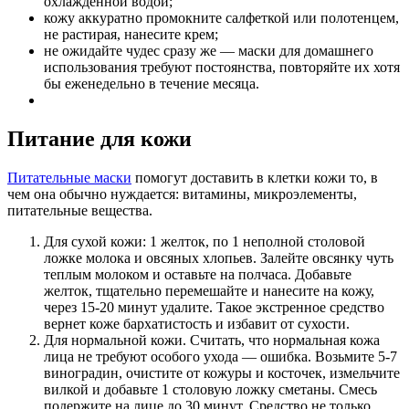
охлажденной водой;
кожу аккуратно промокните салфеткой или полотенцем,
не растирая, нанесите крем;
не ожидайте чудес сразу же — маски для домашнего
использования требуют постоянства, повторяйте их хотя
бы еженедельно в течение месяца.
Питание для кожи
Питательные маски
помогут доставить в клетки кожи то, в
чем она обычно нуждается: витамины, микроэлементы,
питательные вещества.
Для сухой кожи: 1 желток, по 1 неполной столовой
ложке молока и овсяных хлопьев. Залейте овсянку чуть
теплым молоком и оставьте на полчаса. Добавьте
желток, тщательно перемешайте и нанесите на кожу,
через 15-20 минут удалите. Такое экстренное средство
вернет коже бархатистость и избавит от сухости.
Для нормальной кожи. Считать, что нормальная кожа
лица не требуют особого ухода — ошибка. Возьмите 5-7
виноградин, очистите от кожуры и косточек, измельчите
вилкой и добавьте 1 столовую ложку сметаны. Смесь
подержите на лице до 30 минут. Средство не только